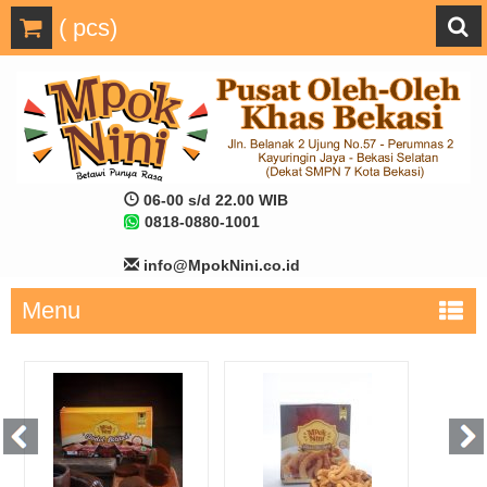
(
pcs)
06-00 s/d 22.00 WIB
0818-0880-1001
info@MpokNini.co.id
Menu