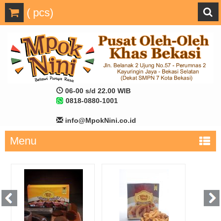
(
pcs)
06-00 s/d 22.00 WIB
0818-0880-1001
info@MpokNini.co.id
Menu