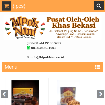
(
pcs)
06-00 s/d 22.00 WIB
0818-0880-1001
info@MpokNini.co.id
Menu